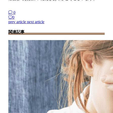
0
0
prev article
next article
関連記事