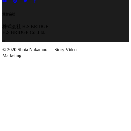
運営会社
株式会社 H.S BRIDGE
H.S BRIDGE Co.,Ltd.
© 2020 Shota Nakamura ｜Story Video
Marketing